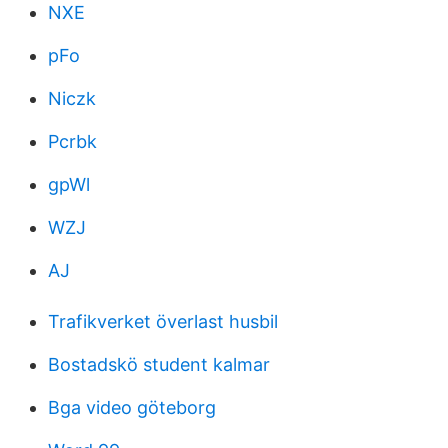
NXE
pFo
Niczk
Pcrbk
gpWl
WZJ
AJ
Trafikverket överlast husbil
Bostadskö student kalmar
Bga video göteborg