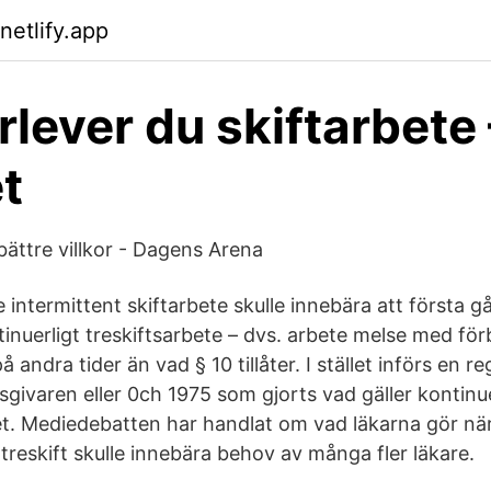
netlify.app
rlever du skiftarbete 
t
bättre villkor - Dagens Arena
e intermittent skiftarbete skulle innebära att första g
tinuerligt treskiftsarbete – dvs. arbete melse med fö
 andra tider än vad § 10 tillåter. I stället införs en r
sgivaren eller 0ch 1975 som gjorts vad gäller kontinue
t. Mediedebatten har handlat om vad läkarna gör när 
t treskift skulle innebära behov av många fler läkare.