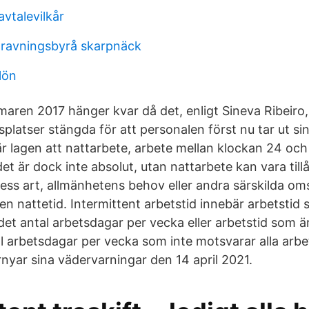
avtalevilkår
ravningsbyrå skarpnäck
lön
aren 2017 hänger kvar då det, enligt Sineva Ribeiro,
splatser stängda för att personalen först nu tar ut si
 lagen att nattarbete, arbete mellan klockan 24 och 
et är dock inte absolut, utan nattarbete kan vara till
dess art, allmänhetens behov eller andra särskilda o
n nattetid. Intermittent arbetstid innebär arbetstid 
et antal arbetsdagar per vecka eller arbetstid som är
l arbetsdagar per vecka som inte motsvarar alla arb
nyar sina vädervarningar den 14 april 2021.