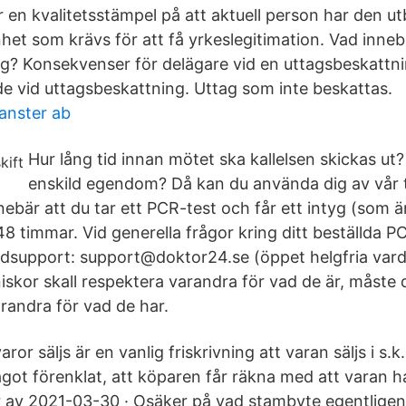
r en kvalitetsstämpel på att aktuell person har den u
het som krävs för att få yrkeslegitimation. Vad inneb
g? Konsekvenser för delägare vid en uttagsbeskattn
e vid uttagsbeskattning. Uttag som inte beskattas.
anster ab
Hur lång tid innan mötet ska kallelsen skickas u
enskild egendom? Då kan du använda dig av vår t
ebär att du tar ett PCR-test och får ett intyg (som är
48 timmar. Vid generella frågor kring ditt beställda P
dsupport: support@doktor24.se (öppet helgfria vard
skor skall respektera varandra för vad de är, måste 
randra för vad de har.
r säljs är en vanlig friskrivning att varan säljs i s.k. 
ågot förenklat, att köparen får räkna med att varan h
 av 2021-03-30 · Osäker på vad stambyte egentligen