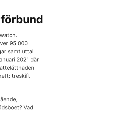
rförbund
rwatch.
Över 95 000
ar samt uttal.
januari 2021 där
attelättnaden
ett: treskift
tående,
dödsboet? Vad