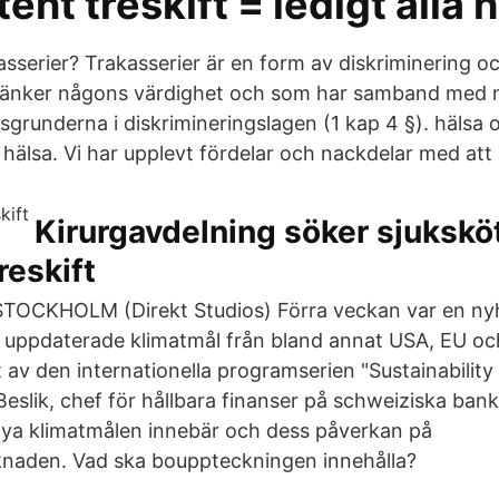
tent treskift = ledigt alla 
sserier? Trakasserier är en form av diskriminering o
änker någons värdighet och som har samband med n
sgrunderna i diskrimineringslagen (1 kap 4 §). hälsa
n hälsa. Vi har upplevt fördelar och nackdelar med att a
Kirurgavdelning söker sjuksköt
treskift
 STOCKHOLM (Direkt Studios) Förra veckan var en n
uppdaterade klimatmål från bland annat USA, EU och
 av den internationella programserien "Sustainability
Beslik, chef för hållbara finanser på schweiziska bank
nya klimatmålen innebär och dess påverkan på
knaden. Vad ska bouppteckningen innehålla?