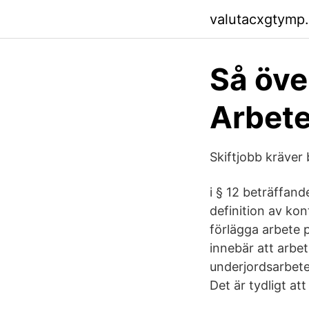
valutacxgtymp.
Så öve
Arbete
Skiftjobb kräver 
i § 12 beträffand
definition av kon
förlägga arbete på
innebär att arbet
underjordsarbete
Det är tydligt at