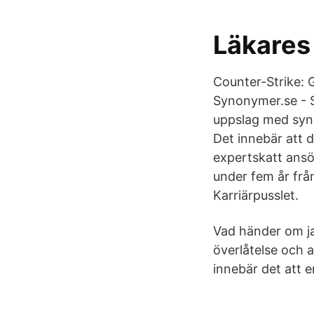
Läkares 
Counter-Strike: 
Synonymer.se - S
uppslag med syno
Det innebär att 
expertskatt ansö
under fem år från 
Karriärpusslet.
Vad händer om j
överlåtelse och 
innebär det att 