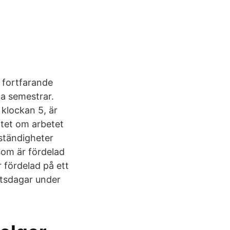
 fortfarande
na semestrar.
klockan 5, är
åtet om arbetet
mständigheter
som är fördelad
 fördelad på ett
etsdagar under