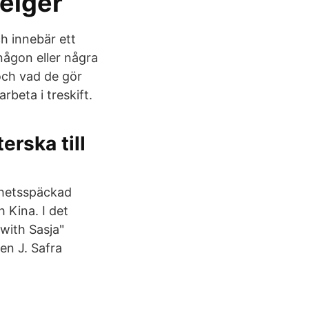
helger
ch innebär ett
ågon eller några
 och vad de gör
rbeta i treskift.
erska till
yhetsspäckad
 Kina. I det
 with Sasja"
en J. Safra