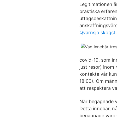
Legitimationen ä
praktiska erfaren
uttagsbeskattnin
anskaffningsvärd
Qvarnsjo skogstj
covid-19, som inn
just resor) inom 
kontakta vår kun
18:00). Om männi
att respektera va
När begagnade varo
Detta innebär, n
begagnade varor