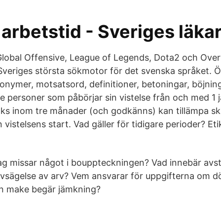
arbetstid - Sveriges läka
Global Offensive, League of Legends, Dota2 och Ove
veriges största sökmotor för det svenska språket. 
nymer, motsatsord, definitioner, betoningar, böjning
de personer som påbörjar sin vistelse från och med 1 
ks inom tre månader (och godkänns) kan tillämpa sk
vistelsens start. Vad gäller för tidigare perioder? Etik
ag missar något i bouppteckningen? Vad innebär avs
avsägelse av arv? Vem ansvarar för uppgifterna om 
en make begär jämkning?