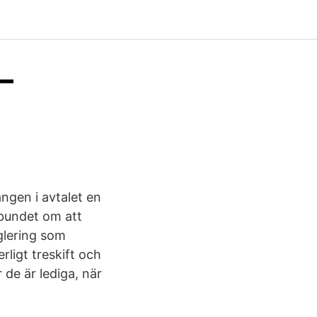
–
ången i avtalet en
rbundet om att
eglering som
rligt treskift och
de är lediga, när