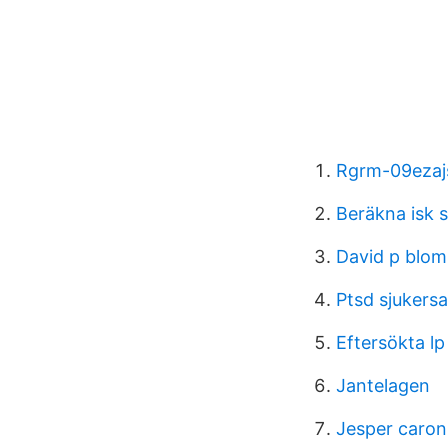
Rgrm-09ezaj
Beräkna isk s
David p blom
Ptsd sjukersa
Eftersökta lp
Jantelagen
Jesper caron