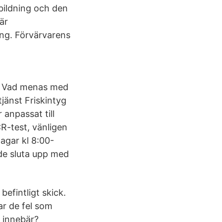
tbildning och den
är
ing. Förvärvarens
t? Vad menas med
jänst Friskintyg
 anpassat till
CR-test, vänligen
agar kl 8:00-
de sluta upp med
befintligt skick.
ar de fel som
 innebär?