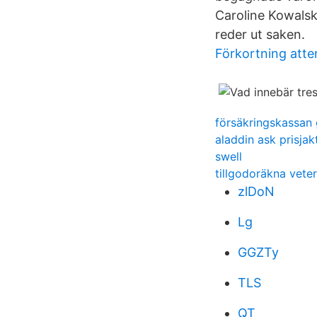
Caroline Kowalsk
reder ut saken.
Förkortning atte
försäkringskassan
aladdin ask prisjak
swell
tillgodoräkna veter
zlDoN
Lg
GGZTy
TLS
QT