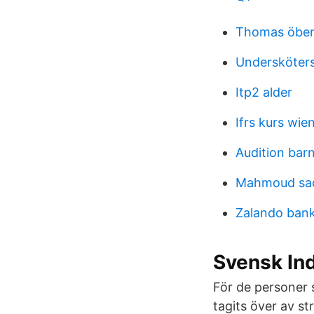
Thomas öber
Undersköters
Itp2 alder
Ifrs kurs wie
Audition bar
Mahmoud sa
Zalando bankg
Svensk Ind
För de personer 
tagits över av st