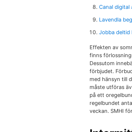
Canal digital 
Lavendla beg
Jobba deltid 
Effekten av somm
finns förlossning
Dessutom innebär
förbjudet. Förbud
med hänsyn till 
måste utföras äve
på ett oregelbund
regelbundet anta
veckan. SMHI för